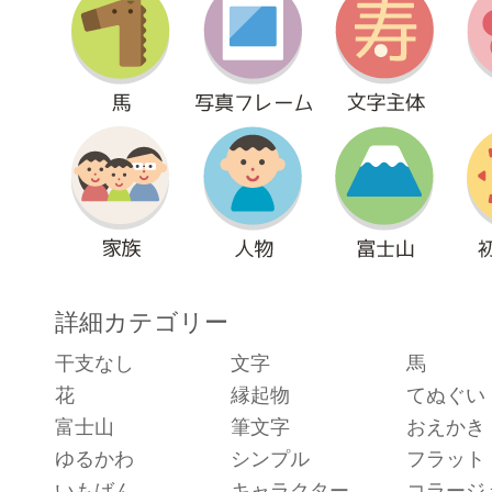
詳細カテゴリー
干支なし
文字
馬
花
縁起物
てぬぐい
富士山
筆文字
おえかき
ゆるかわ
シンプル
フラット
いもばん
キャラクター
コラージ