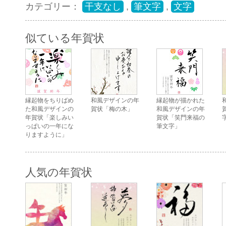
カテゴリー：
干支なし
,
筆文字
,
文字
似ている年賀状
縁起物をちりばめ
和風デザインの年
縁起物が描かれた
た和風デザインの
賀状「梅の木」
和風デザインの年
年賀状「楽しみい
賀状「笑門来福の
っぱいの一年にな
筆文字」
りますように」
人気の年賀状