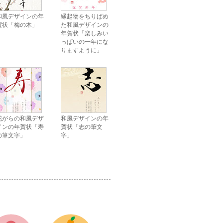
和風デザインの年
縁起物をちりばめ
賀状「梅の木」
た和風デザインの
年賀状「楽しみい
っぱいの一年にな
りますように」
花がらの和風デザ
和風デザインの年
インの年賀状「寿
賀状「志の筆文
の筆文字」
字」