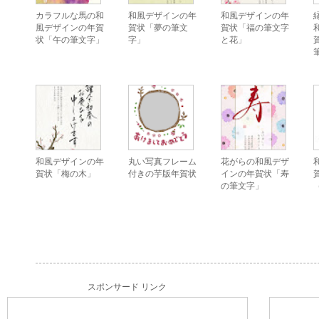
カラフルな馬の和
和風デザインの年
和風デザインの年
風デザインの年賀
賀状「夢の筆文
賀状「福の筆文字
状「午の筆文字」
字」
と花」
和風デザインの年
丸い写真フレーム
花がらの和風デザ
賀状「梅の木」
付きの芋版年賀状
インの年賀状「寿
の筆文字」
スポンサード リンク