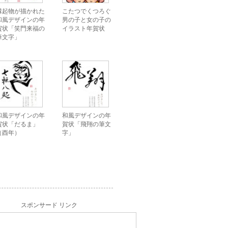
縁起物が描かれた
こたつでくつろぐ
和風デザインの年
男の子と女の子の
賀状「笑門来福の
イラスト年賀状
筆文字」
和風デザインの年
和風デザインの年
賀状「だるま」
賀状「飛翔の筆文
（酉年）
字」
スポンサード リンク