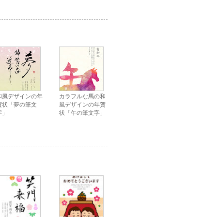
和風デザインの年
カラフルな馬の和
賀状「夢の筆文
風デザインの年賀
字」
状「午の筆文字」