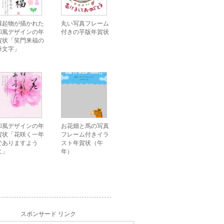
縁起物が描かれた
丸い写真フレーム
和風デザインの年
付きの芋版年賀状
賀状「笑門来福の
筆文字」
和風デザインの年
お花畑と馬の写真
賀状「花咲く一年
フレーム付きイラ
でありますよう
スト年賀状（午
に」
年）
スポンサード リンク