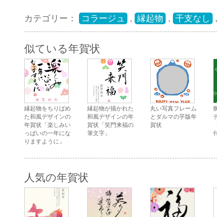
カテゴリー：
コラージュ
,
縁起物
,
干支なし
似ている年賀状
縁起物をちりばめ
縁起物が描かれた
丸い写真フレーム
た和風デザインの
和風デザインの年
とダルマの芋版年
年賀状「楽しみい
賀状「笑門来福の
賀状
っぱいの一年にな
筆文字」
りますように」
人気の年賀状