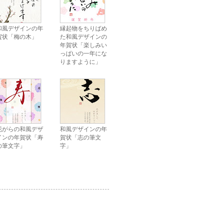
和風デザインの年
縁起物をちりばめ
賀状「梅の木」
た和風デザインの
年賀状「楽しみい
っぱいの一年にな
りますように」
花がらの和風デザ
和風デザインの年
インの年賀状「寿
賀状「志の筆文
の筆文字」
字」