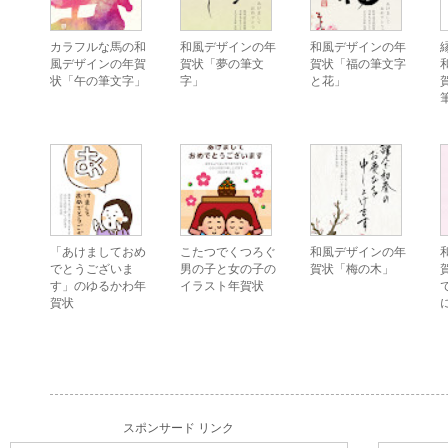
カラフルな馬の和
和風デザインの年
和風デザインの年
風デザインの年賀
賀状「夢の筆文
賀状「福の筆文字
状「午の筆文字」
字」
と花」
「あけましておめ
こたつでくつろぐ
和風デザインの年
でとうございま
男の子と女の子の
賀状「梅の木」
す」のゆるかわ年
イラスト年賀状
賀状
スポンサード リンク