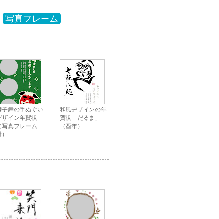
,
写真フレーム
獅子舞の手ぬぐい
和風デザインの年
デザイン年賀状
賀状「だるま」
（写真フレーム
（酉年）
付）