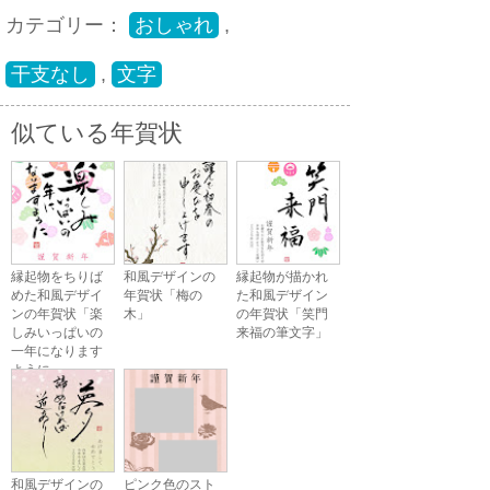
カテゴリー：
おしゃれ
,
干支なし
,
文字
似ている年賀状
縁起物をちりば
和風デザインの
縁起物が描かれ
めた和風デザイ
年賀状「梅の
た和風デザイン
ンの年賀状「楽
木」
の年賀状「笑門
しみいっぱいの
来福の筆文字」
一年になります
ように」
和風デザインの
ピンク色のスト