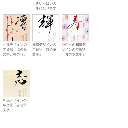
しみいっぱいの
一年になります
ように」
和風デザインの
和風デザインの
花がらの和風デ
年賀状「凛の筆
年賀状「輝の筆
ザインの年賀状
文字と梅の花」
文字」
「寿の筆文字」
和風デザインの
年賀状「志の筆
文字」