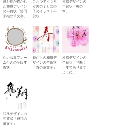
縁起物が描かれ
こたつでくつろ
和風デザインの
た和風デザイン
ぐ男の子と女の
年賀状「梅の
の年賀状「笑門
子のイラスト年
木」
来福の筆文字」
賀状
丸い写真フレー
花がらの和風デ
和風デザインの
ム付きの芋版年
ザインの年賀状
年賀状「花咲く
賀状
「寿の筆文字」
一年であります
ように」
和風デザインの
年賀状「飛翔の
筆文字」