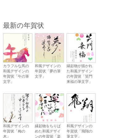
最新の年賀状
カラフルな馬の
和風デザインの
縁起物が描かれ
和風デザインの
年賀状「夢の筆
た和風デザイン
年賀状「午の筆
文字」
の年賀状「笑門
文字」
来福の筆文字」
和風デザインの
縁起物をちりば
和風デザインの
年賀状「梅の
めた和風デザイ
年賀状「飛翔の
木」
ンの年賀状「楽
筆文字」