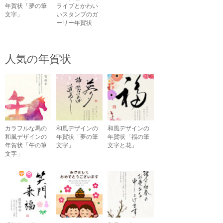
年賀状「夢の筆
ライプとかわい
文字」
いスタンプのガ
ーリー年賀状
人気の年賀状
カラフルな馬の
和風デザインの
和風デザインの
和風デザインの
年賀状「夢の筆
年賀状「福の筆
年賀状「午の筆
文字」
文字と花」
文字」