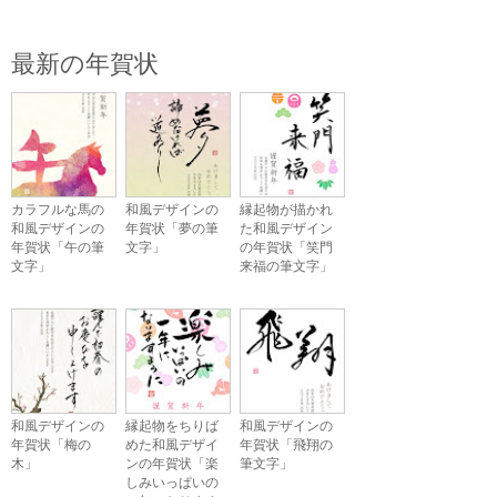
最新の年賀状
カラフルな馬の
和風デザインの
縁起物が描かれ
和風デザインの
年賀状「夢の筆
た和風デザイン
年賀状「午の筆
文字」
の年賀状「笑門
文字」
来福の筆文字」
和風デザインの
縁起物をちりば
和風デザインの
年賀状「梅の
めた和風デザイ
年賀状「飛翔の
木」
ンの年賀状「楽
筆文字」
しみいっぱいの