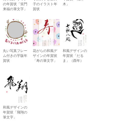
の年賀状「笑門
子のイラスト年
木」
来福の筆文字」
賀状
丸い写真フレー
花がらの和風デ
和風デザインの
ム付きの芋版年
ザインの年賀状
年賀状「だる
賀状
「寿の筆文字」
ま」（酉年）
和風デザインの
年賀状「飛翔の
筆文字」