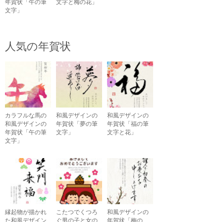
年賀状「午の筆
文字と梅の花」
文字」
人気の年賀状
カラフルな馬の
和風デザインの
和風デザインの
和風デザインの
年賀状「夢の筆
年賀状「福の筆
年賀状「午の筆
文字」
文字と花」
文字」
縁起物が描かれ
こたつでくつろ
和風デザインの
た和風デザイン
ぐ男の子と女の
年賀状「梅の