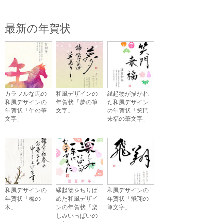
最新の年賀状
カラフルな馬の
和風デザインの
縁起物が描かれ
和風デザインの
年賀状「夢の筆
た和風デザイン
年賀状「午の筆
文字」
の年賀状「笑門
文字」
来福の筆文字」
和風デザインの
縁起物をちりば
和風デザインの
年賀状「梅の
めた和風デザイ
年賀状「飛翔の
木」
ンの年賀状「楽
筆文字」
しみいっぱいの