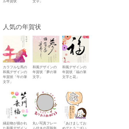
ル年賀状
文字」
人気の年賀状
カラフルな馬の
和風デザインの
和風デザインの
和風デザインの
年賀状「夢の筆
年賀状「福の筆
年賀状「午の筆
文字」
文字と花」
文字」
縁起物が描かれ
丸い写真フレー
「あけましてお
た和風デザイン
ム付きの芋版年
めでとうござい