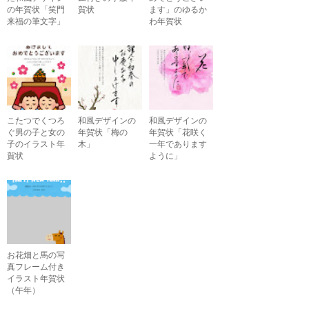
の年賀状「笑門
賀状
ます」のゆるか
来福の筆文字」
わ年賀状
こたつでくつろ
和風デザインの
和風デザインの
ぐ男の子と女の
年賀状「梅の
年賀状「花咲く
子のイラスト年
木」
一年であります
賀状
ように」
お花畑と馬の写
真フレーム付き
イラスト年賀状
（午年）