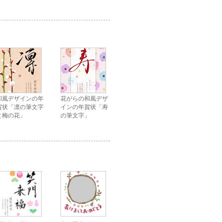
和風デザインの年
花がらの和風デザ
賀状「凛の筆文字
インの年賀状「寿
と梅の花」
の筆文字」