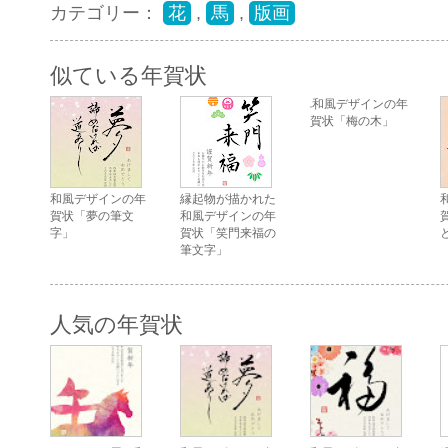
カテゴリー：
花
,
馬
,
版画
似ている年賀状
和風デザインの年
賀状「梅の木」
和風デザインの年
縁起物が描かれた
賀状「夢の筆文
和風デザインの年
字」
賀状「笑門来福の
筆文字」
人気の年賀状