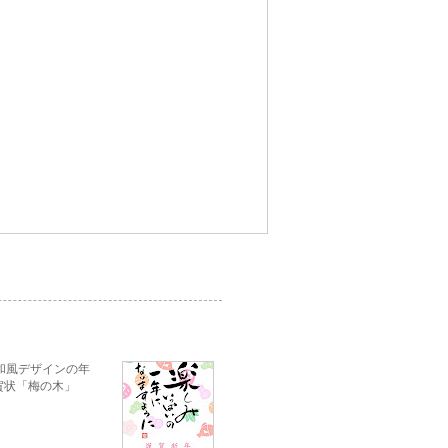
和風デザインの年
賀状「梅の木」