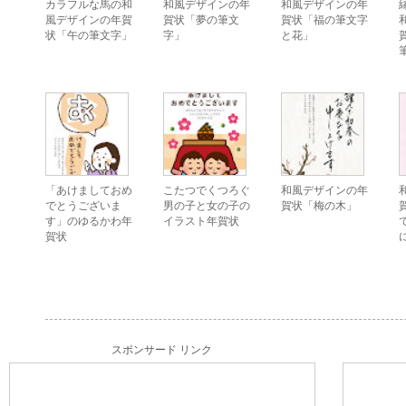
カラフルな馬の和
和風デザインの年
和風デザインの年
風デザインの年賀
賀状「夢の筆文
賀状「福の筆文字
状「午の筆文字」
字」
と花」
「あけましておめ
こたつでくつろぐ
和風デザインの年
でとうございま
男の子と女の子の
賀状「梅の木」
す」のゆるかわ年
イラスト年賀状
賀状
スポンサード リンク