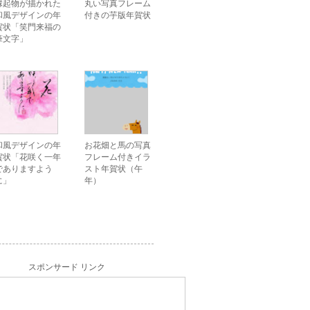
縁起物が描かれた
丸い写真フレーム
和風デザインの年
付きの芋版年賀状
賀状「笑門来福の
筆文字」
和風デザインの年
お花畑と馬の写真
賀状「花咲く一年
フレーム付きイラ
でありますよう
スト年賀状（午
に」
年）
スポンサード リンク