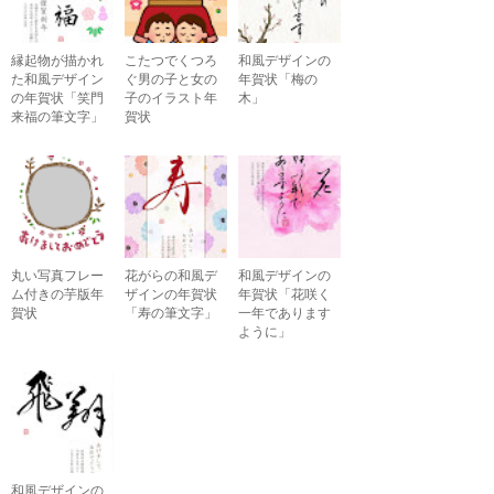
縁起物が描かれ
こたつでくつろ
和風デザインの
た和風デザイン
ぐ男の子と女の
年賀状「梅の
の年賀状「笑門
子のイラスト年
木」
来福の筆文字」
賀状
丸い写真フレー
花がらの和風デ
和風デザインの
ム付きの芋版年
ザインの年賀状
年賀状「花咲く
賀状
「寿の筆文字」
一年であります
ように」
和風デザインの