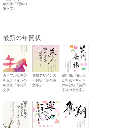
年賀状「飛翔の
筆文字」
最新の年賀状
カラフルな馬の
和風デザインの
縁起物が描かれ
和風デザインの
年賀状「夢の筆
た和風デザイン
年賀状「午の筆
文字」
の年賀状「笑門
文字」
来福の筆文字」