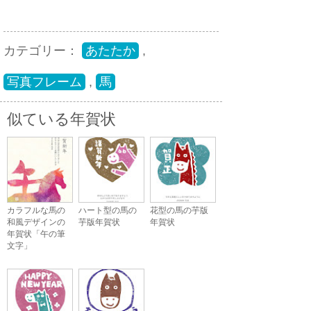
カテゴリー：
あたたか
,
写真フレーム
,
馬
似ている年賀状
カラフルな馬の
ハート型の馬の
花型の馬の芋版
和風デザインの
芋版年賀状
年賀状
年賀状「午の筆
文字」