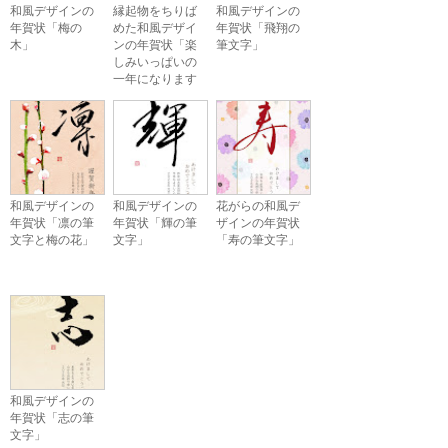
和風デザインの
縁起物をちりば
和風デザインの
年賀状「梅の
めた和風デザイ
年賀状「飛翔の
木」
ンの年賀状「楽
筆文字」
しみいっぱいの
一年になります
ように」
和風デザインの
和風デザインの
花がらの和風デ
年賀状「凛の筆
年賀状「輝の筆
ザインの年賀状
文字と梅の花」
文字」
「寿の筆文字」
和風デザインの
年賀状「志の筆
文字」