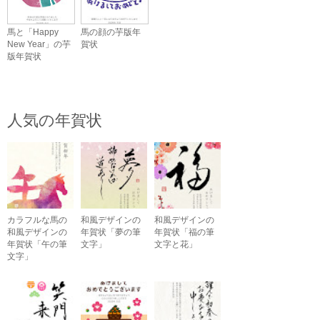
馬と「Happy
馬の顔の芋版年
New Year」の芋
賀状
版年賀状
人気の年賀状
カラフルな馬の
和風デザインの
和風デザインの
和風デザインの
年賀状「夢の筆
年賀状「福の筆
年賀状「午の筆
文字」
文字と花」
文字」