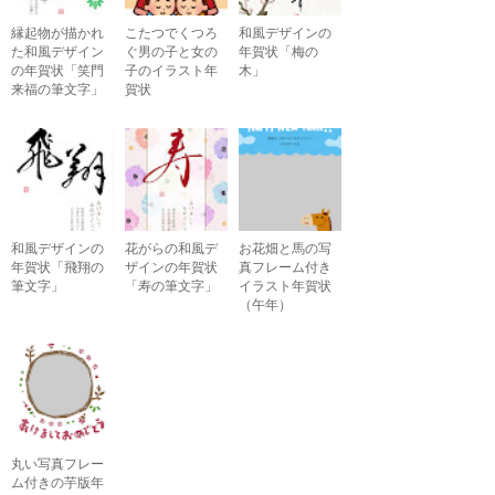
縁起物が描かれ
こたつでくつろ
和風デザインの
た和風デザイン
ぐ男の子と女の
年賀状「梅の
の年賀状「笑門
子のイラスト年
木」
来福の筆文字」
賀状
和風デザインの
花がらの和風デ
お花畑と馬の写
年賀状「飛翔の
ザインの年賀状
真フレーム付き
筆文字」
「寿の筆文字」
イラスト年賀状
（午年）
丸い写真フレー
ム付きの芋版年