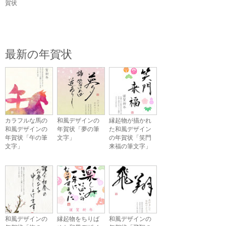
賀状
最新の年賀状
カラフルな馬の
和風デザインの
縁起物が描かれ
和風デザインの
年賀状「夢の筆
た和風デザイン
年賀状「午の筆
文字」
の年賀状「笑門
文字」
来福の筆文字」
和風デザインの
縁起物をちりば
和風デザインの