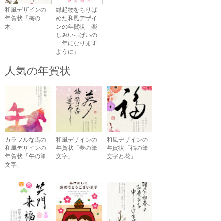
和風デザインの
縁起物をちりば
年賀状「梅の
めた和風デザイ
木」
ンの年賀状「楽
しみいっぱいの
一年になります
ように」
人気の年賀状
カラフルな馬の
和風デザインの
和風デザインの
和風デザインの
年賀状「夢の筆
年賀状「福の筆
年賀状「午の筆
文字」
文字と花」
文字」