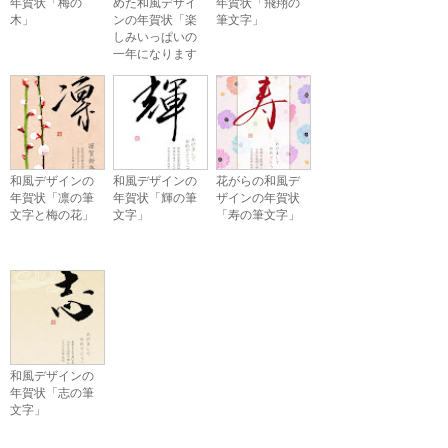
年賀状「梅の
めた和風デザイ
年賀状「飛翔の
木」
ンの年賀状「楽
筆文字」
しみいっぱいの
一年になります
ように」
和風デザインの
和風デザインの
花がらの和風デ
年賀状「凛の筆
年賀状「輝の筆
ザインの年賀状
文字と梅の花」
文字」
「寿の筆文字」
和風デザインの
年賀状「志の筆
文字」